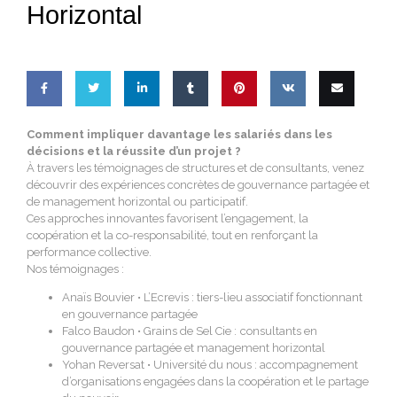
Horizontal
Share
Share
Share
Share
Pin
Share
Email
Comment impliquer davantage les salariés dans les
décisions et la réussite d’un projet ?
on
on
on
on
this
on VK
this
À travers les témoignages de structures
et de consultants, venez
découvrir
des expériences concrètes de gouvernance partagée et
Facebook
Twitter
LinkedIn
Tumblr
de management horizontal
ou participatif.
Ces approches innovantes
favorisent l’engagement, la
coopération
et la co-responsabilité, tout en renforçant
la
performance collective.
Nos témoignages :
Anaïs Bouvier • L’Ecrevis
: tiers-lieu associatif fonctionnant
en gouvernance partagée
Falco Baudon • Grains de Sel Cie :
consultants en
gouvernance partagée et management horizontal
Yohan Reversat • Université du nous
: accompagnement
d’organisations engagées dans la coopération et le partage