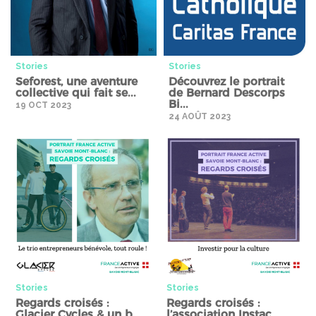
Stories
Stories
Seforest, une aventure
Découvrez le portrait
collective qui fait se...
de Bernard Descorps
Bi...
19 OCT 2023
24 AOÛT 2023
Stories" />
Stories" />
Stories
Stories
Regards croisés :
Regards croisés :
Glacier Cycles & un b...
l’association Instac...