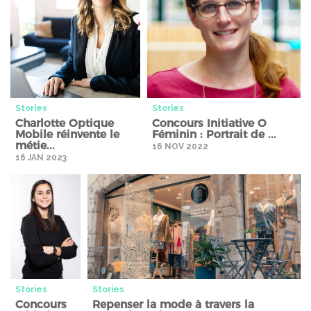
Stories
Stories
Charlotte Optique
Concours Initiative O
Mobile réinvente le
Féminin : Portrait de ...
métie...
16 NOV 2022
16 JAN 2023
Stories" />
Stories" />
Stories
Stories
Concours
Repenser la mode à travers la