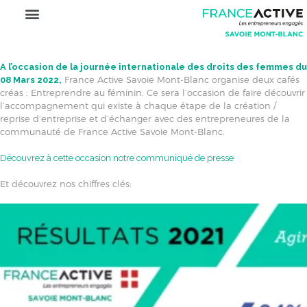
A l’occasion de la journée internationale des droits des femmes du
France Active Savoie Mont-Blanc organise deux cafés
08 Mars 2022,
créas : Entreprendre au féminin. Ce sera l’occasion de faire découvrir
l’accompagnement qui existe à chaque étape de la création /
reprise d’entreprise et d’échanger avec des entrepreneures de la
communauté de France Active Savoie Mont-Blanc.
Découvrez à cette occasion notre communiqué de presse
Et découvrez nos chiffres clés: